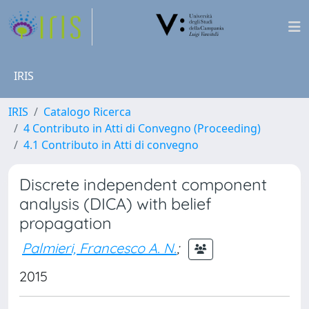
IRIS
IRIS
Catalogo Ricerca
4 Contributo in Atti di Convegno (Proceeding)
4.1 Contributo in Atti di convegno
Discrete independent component
analysis (DICA) with belief
propagation
Palmieri, Francesco A. N.
;
2015