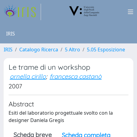
IRIS
IRIS
Catalogo Ricerca
5 Altro
5.05 Esposizione
Le trame di un workshop
ornella cirillo
;
francesca castanò
2007
Abstract
Esiti del laboratorio progettuale svolto con la
designer Daniela Gregis
Scheda breve
Scheda completa