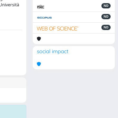
Università
ND
ND
ND
social impact