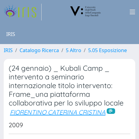
IRIS
IRIS
Catalogo Ricerca
5 Altro
5.05 Esposizione
(24 gennaio) _ Kubali Camp _
intervento a seminario
internazionale titolo intervento:
Frame_una piattaforma
collaborativa per lo sviluppo locale
FIORENTINO CATERINA CRISTINA
2009