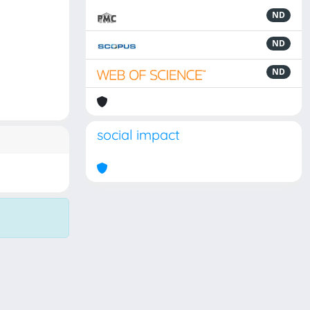
ND
ND
ND
social impact