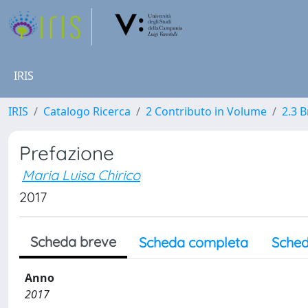
IRIS
IRIS
Catalogo Ricerca
2 Contributo in Volume
2.3 
Prefazione
Maria Luisa Chirico
2017
Scheda breve
Scheda completa
Sched
Anno
2017