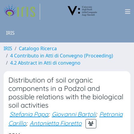
IRIS
IRIS
Catalogo Ricerca
4 Contributo in Atti di Convegno (Proceeding)
4.2 Abstract in Atti di convegno
Distribution of soil organic
components in a Podzol and
possible relations with the biological
soil activities
Stefania Papa
;
Giovanni Bartoli
;
Petronia
Carillo
;
Antonietta Fioretto