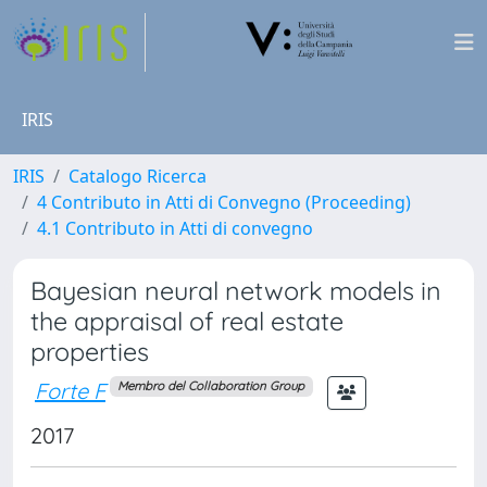
IRIS
IRIS
Catalogo Ricerca
4 Contributo in Atti di Convegno (Proceeding)
4.1 Contributo in Atti di convegno
Bayesian neural network models in
the appraisal of real estate
properties
Forte F
Membro del Collaboration Group
2017