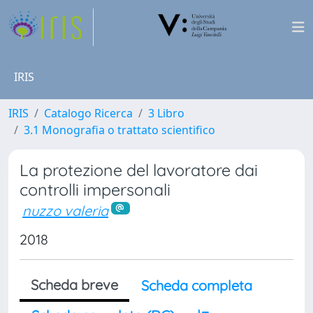
IRIS
IRIS
Catalogo Ricerca
3 Libro
3.1 Monografia o trattato scientifico
La protezione del lavoratore dai
controlli impersonali
nuzzo valeria
2018
Scheda breve
Scheda completa