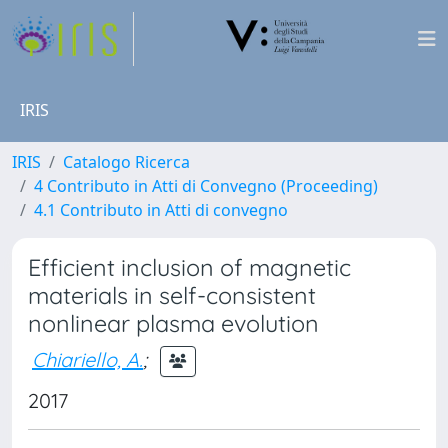
IRIS
IRIS
Catalogo Ricerca
4 Contributo in Atti di Convegno (Proceeding)
4.1 Contributo in Atti di convegno
Efficient inclusion of magnetic
materials in self-consistent
nonlinear plasma evolution
Chiariello, A.
;
2017