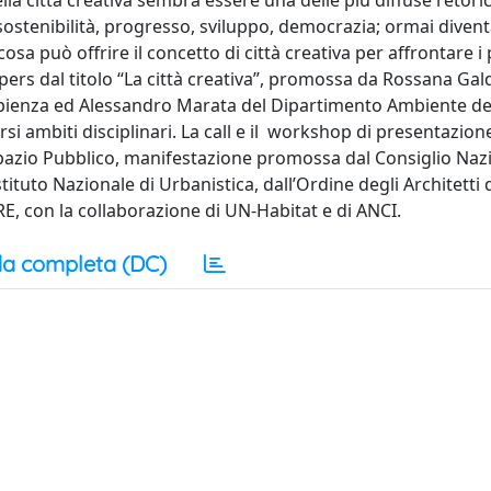
lla città creativa sembra essere una delle più diffuse retori
tenibilità, progresso, sviluppo, democrazia; ormai divent
osa può offrire il concetto di città creativa per affrontare i
apers dal titolo “La città creativa”, promossa da Rossana Gald
apienza ed Alessandro Marata del Dipartimento Ambiente de
rsi ambiti disciplinari. La call e il workshop di presentazione
 Spazio Pubblico, manifestazione promossa dal Consiglio Naz
Istituto Nazionale di Urbanistica, dall’Ordine degli Architetti
E, con la collaborazione di UN-Habitat e di ANCI.
a completa (DC)