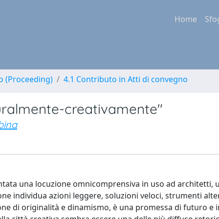
Home
Sfo
no (Proceeding)
4.1 Contributo in Atti di convegno
uralmente-creativamente"
bina
ventata una locuzione omnicomprensiva in uso ad architetti, u
ne individua azioni leggere, soluzioni veloci, strumenti alter
one di originalità e dinamismo, è una promessa di futuro e 