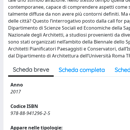
tale uno stimolo all’azione. Nello stesso tempo quella de
contemporanee, capace di comprendere aspetti come sos
talmente diffuse da non avere più contorni definiti. Ma c
delle città? Questo l’interrogativo posto dalla call for p
Dipartimento di Scienze Sociali ed Economiche della S
Nazionale degli Architetti, a studiosi provenienti da dive
sono stati organizzati nell’ambito della Biennale dello
Architetti Pianificatori Paesaggisti e Conservatori, dall’
dal Dipartimento di Architettura dell’Università Roma TR
Scheda breve
Scheda completa
Sched
Anno
2017
Codice ISBN
978-88-941296-2-5
Appare nelle tipologie: