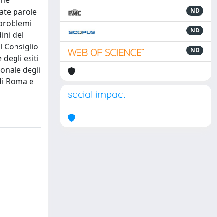
che
ate parole
ND
 problemi
ND
ini del
l Consiglio
ND
 degli esiti
ionale degli
 di Roma e
social impact