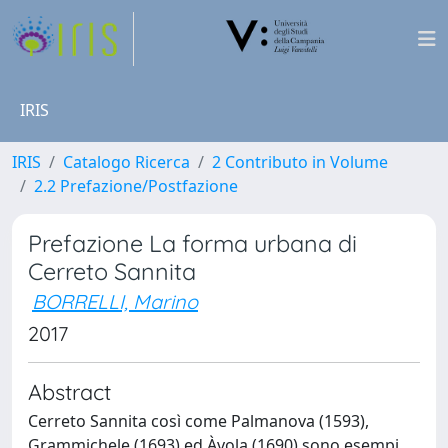
IRIS
IRIS
Catalogo Ricerca
2 Contributo in Volume
2.2 Prefazione/Postfazione
Prefazione La forma urbana di
Cerreto Sannita
BORRELLI, Marino
2017
Abstract
Cerreto Sannita così come Palmanova (1593),
Grammichele (1693) ed Àvola (1690) sono esempi