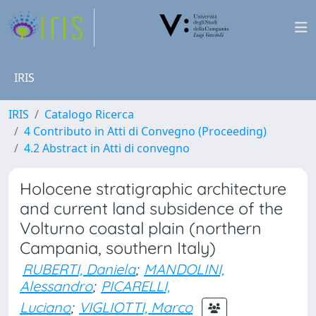
IRIS
IRIS
Catalogo Ricerca
4 Contributo in Atti di Convegno (Proceeding)
4.2 Abstract in Atti di convegno
Holocene stratigraphic architecture
and current land subsidence of the
Volturno coastal plain (northern
Campania, southern Italy)
RUBERTI, Daniela
;
MANDOLINI,
Alessandro
;
PICARELLI,
Luciano
;
VIGLIOTTI, Marco