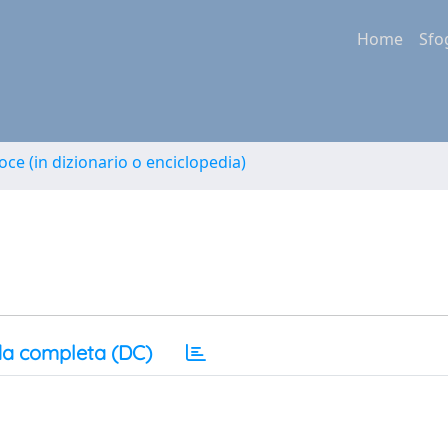
Home
Sfo
oce (in dizionario o enciclopedia)
a completa (DC)