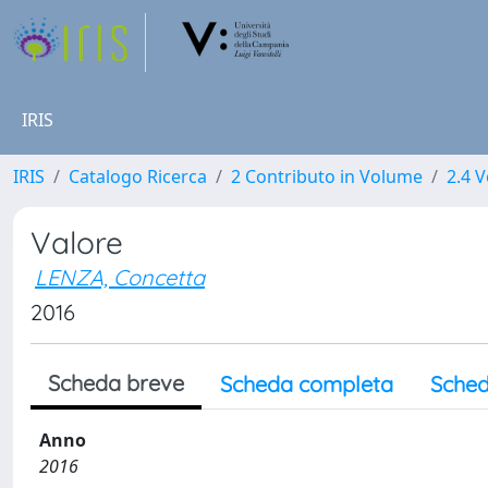
IRIS
IRIS
Catalogo Ricerca
2 Contributo in Volume
2.4 V
Valore
LENZA, Concetta
2016
Scheda breve
Scheda completa
Sched
Anno
2016