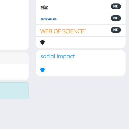
ND
ND
ND
social impact