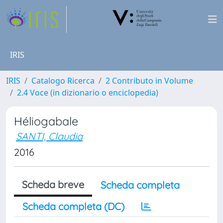
IRIS
IRIS
Catalogo Ricerca
2 Contributo in Volume
2.4 Voce (in dizionario o enciclopedia)
Héliogabale
SANTI, Claudia
2016
Scheda breve
Scheda completa
Scheda completa (DC)