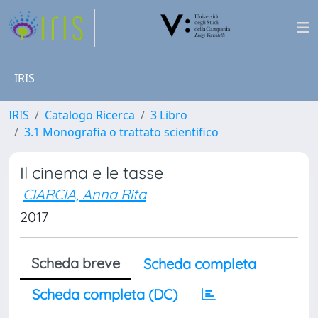
IRIS
IRIS
Catalogo Ricerca
3 Libro
3.1 Monografia o trattato scientifico
Il cinema e le tasse
CIARCIA, Anna Rita
2017
Scheda breve
Scheda completa
Scheda completa (DC)