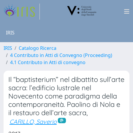
IRIS
IRIS
Catalogo Ricerca
4 Contributo in Atti di Convegno (Proceeding)
4.1 Contributo in Atti di convegno
Il “baptisterium” nel dibattito sull’arte
sacra: l’edificio lustrale nel
Novecento come paradigma della
contemporaneità. Paolino di Nola e
il restauro dell’arte sacra,
CARILLO, Saverio