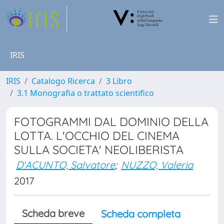
IRIS
IRIS
Catalogo Ricerca
3 Libro
3.1 Monografia o trattato scientifico
FOTOGRAMMI DAL DOMINIO DELLA
LOTTA. L'OCCHIO DEL CINEMA
SULLA SOCIETA' NEOLIBERISTA
D'ACUNTO, Salvatore
;
NUZZO, Valeria
2017
Scheda breve
Scheda completa