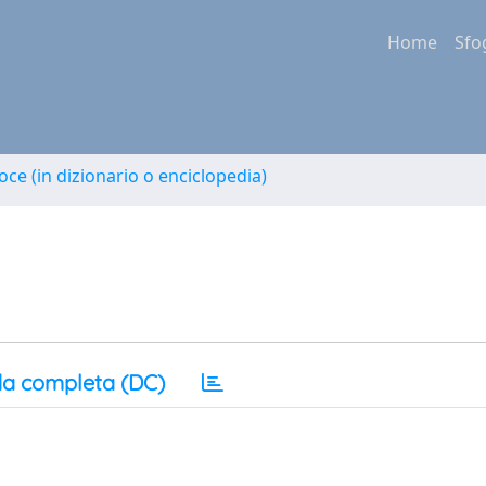
Home
Sfo
oce (in dizionario o enciclopedia)
a completa (DC)