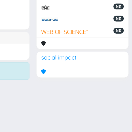
ND
ND
ND
social impact