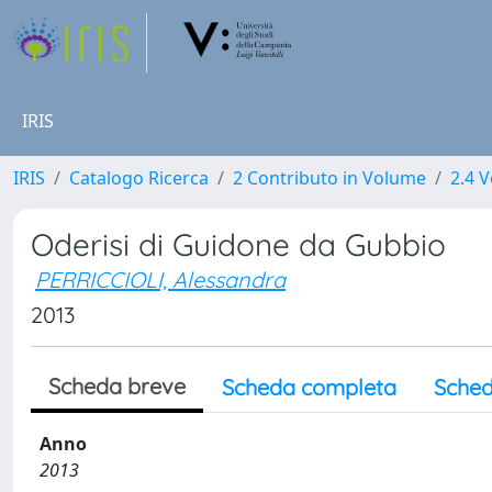
IRIS
IRIS
Catalogo Ricerca
2 Contributo in Volume
2.4 V
Oderisi di Guidone da Gubbio
PERRICCIOLI, Alessandra
2013
Scheda breve
Scheda completa
Sched
Anno
2013