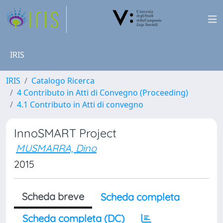
IRIS
IRIS
Catalogo Ricerca
4 Contributo in Atti di Convegno (Proceeding)
4.1 Contributo in Atti di convegno
InnoSMART Project
MUSMARRA, Dino
2015
Scheda breve
Scheda completa
Scheda completa (DC)