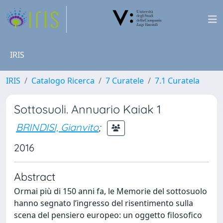
IRIS
IRIS
Catalogo Ricerca
7 Curatele
7.1 Curatela
Sottosuoli. Annuario Kaiak 1
BRINDISI, Gianvito
;
2016
Abstract
Ormai più di 150 anni fa, le Memorie del sottosuolo
hanno segnato l’ingresso del risentimento sulla
scena del pensiero europeo: un oggetto filosofico