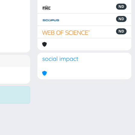
ND
ND
ND
social impact