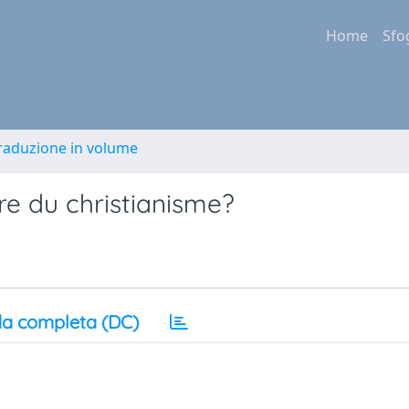
Home
Sfo
Traduzione in volume
ire du christianisme?
a completa (DC)