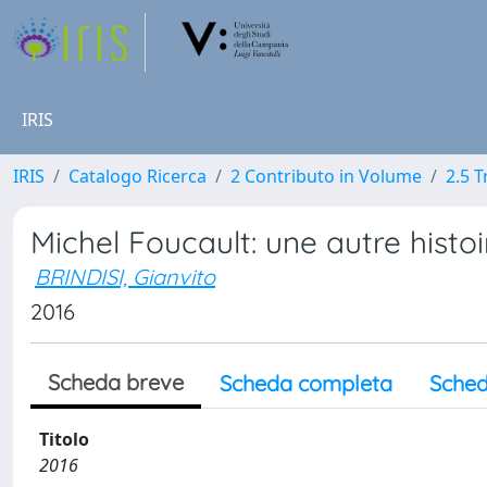
IRIS
IRIS
Catalogo Ricerca
2 Contributo in Volume
2.5 
Michel Foucault: une autre histo
BRINDISI, Gianvito
2016
Scheda breve
Scheda completa
Sched
Titolo
2016