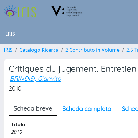
IRIS
IRIS
Catalogo Ricerca
2 Contributo in Volume
2.5 
Critiques du jugement. Entretien
BRINDISI, Gianvito
2010
Scheda breve
Scheda completa
Sched
Titolo
2010