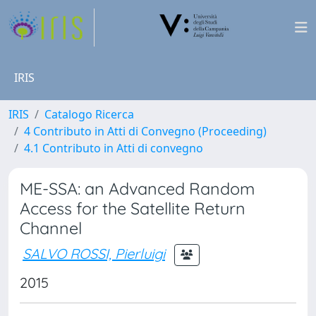
IRIS
IRIS
Catalogo Ricerca
4 Contributo in Atti di Convegno (Proceeding)
4.1 Contributo in Atti di convegno
ME-SSA: an Advanced Random
Access for the Satellite Return
Channel
SALVO ROSSI, Pierluigi
2015