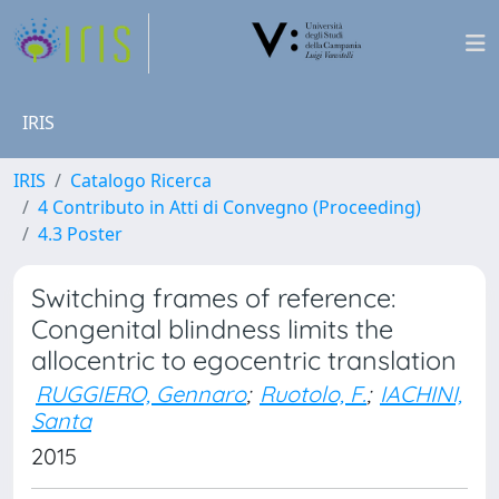
IRIS
IRIS
Catalogo Ricerca
4 Contributo in Atti di Convegno (Proceeding)
4.3 Poster
Switching frames of reference:
Congenital blindness limits the
allocentric to egocentric translation
RUGGIERO, Gennaro
;
Ruotolo, F.
;
IACHINI,
Santa
2015