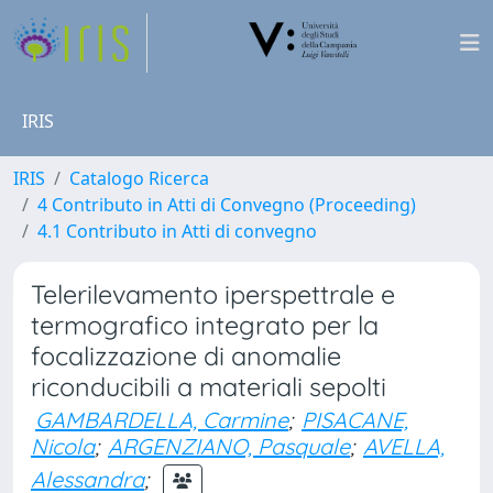
IRIS
IRIS
Catalogo Ricerca
4 Contributo in Atti di Convegno (Proceeding)
4.1 Contributo in Atti di convegno
Telerilevamento iperspettrale e
termografico integrato per la
focalizzazione di anomalie
riconducibili a materiali sepolti
GAMBARDELLA, Carmine
;
PISACANE,
Nicola
;
ARGENZIANO, Pasquale
;
AVELLA,
Alessandra
;