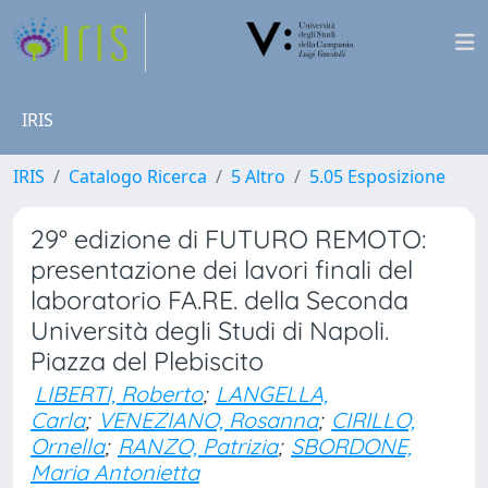
IRIS
IRIS
Catalogo Ricerca
5 Altro
5.05 Esposizione
29° edizione di FUTURO REMOTO:
presentazione dei lavori finali del
laboratorio FA.RE. della Seconda
Università degli Studi di Napoli.
Piazza del Plebiscito
LIBERTI, Roberto
;
LANGELLA,
Carla
;
VENEZIANO, Rosanna
;
CIRILLO,
Ornella
;
RANZO, Patrizia
;
SBORDONE,
Maria Antonietta