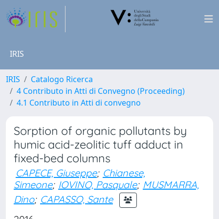
IRIS
IRIS
Catalogo Ricerca
4 Contributo in Atti di Convegno (Proceeding)
4.1 Contributo in Atti di convegno
Sorption of organic pollutants by
humic acid-zeolitic tuff adduct in
fixed-bed columns
CAPECE, Giuseppe
;
Chianese,
Simeone
;
IOVINO, Pasquale
;
MUSMARRA,
Dino
;
CAPASSO, Sante