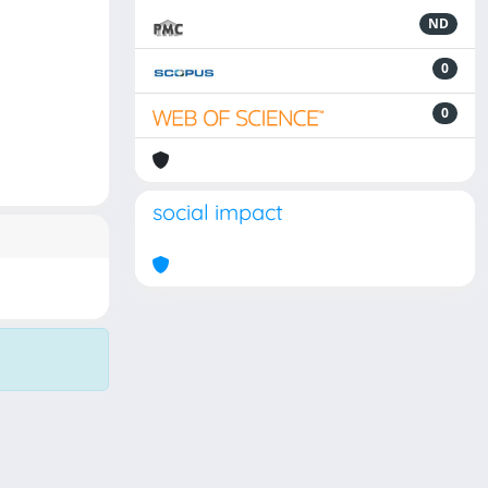
ND
0
0
social impact