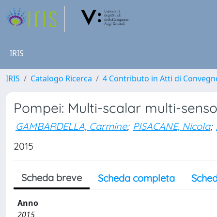
IRIS
IRIS
Catalogo Ricerca
4 Contributo in Atti di Conveg
Pompei: Multi-scalar multi-sens
GAMBARDELLA, Carmine
;
PISACANE, Nicola
;
2015
Scheda breve
Scheda completa
Sched
Anno
2015