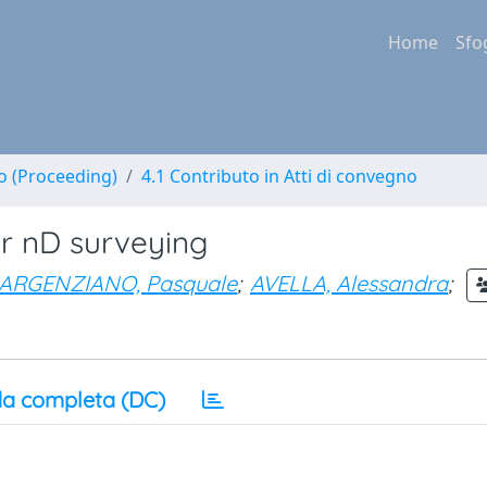
Home
Sfo
no (Proceeding)
4.1 Contributo in Atti di convegno
or nD surveying
ARGENZIANO, Pasquale
;
AVELLA, Alessandra
;
a completa (DC)