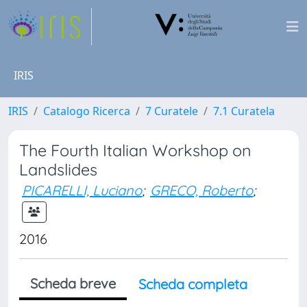
IRIS
IRIS
Catalogo Ricerca
7 Curatele
7.1 Curatela
The Fourth Italian Workshop on
Landslides
PICARELLI, Luciano
;
GRECO, Roberto
;
2016
Scheda breve
Scheda completa