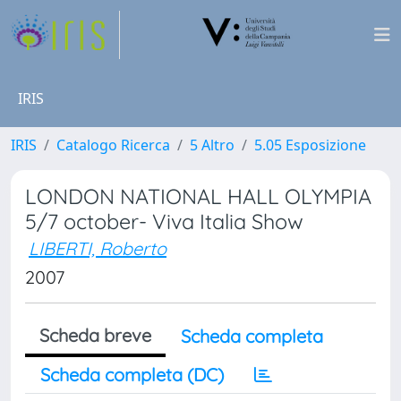
IRIS
IRIS
Catalogo Ricerca
5 Altro
5.05 Esposizione
LONDON NATIONAL HALL OLYMPIA
5/7 october- Viva Italia Show
LIBERTI, Roberto
2007
Scheda breve
Scheda completa
Scheda completa (DC)