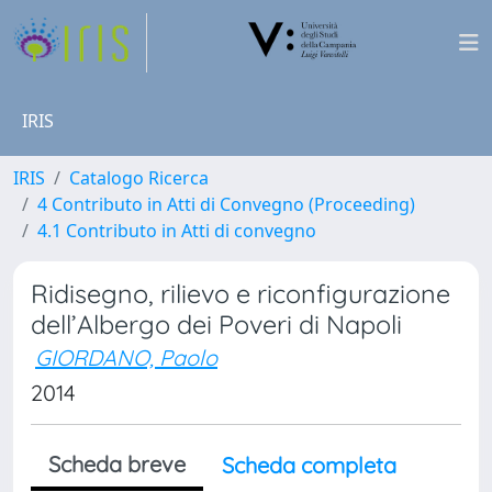
IRIS
IRIS
Catalogo Ricerca
4 Contributo in Atti di Convegno (Proceeding)
4.1 Contributo in Atti di convegno
Ridisegno, rilievo e riconfigurazione
dell’Albergo dei Poveri di Napoli
GIORDANO, Paolo
2014
Scheda breve
Scheda completa