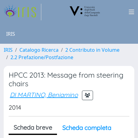
IRIS
IRIS
Catalogo Ricerca
2 Contributo in Volume
2.2 Prefazione/Postfazione
HPCC 2013: Message from steering
chairs
DI MARTINO, Beniamino
2014
Scheda breve
Scheda completa