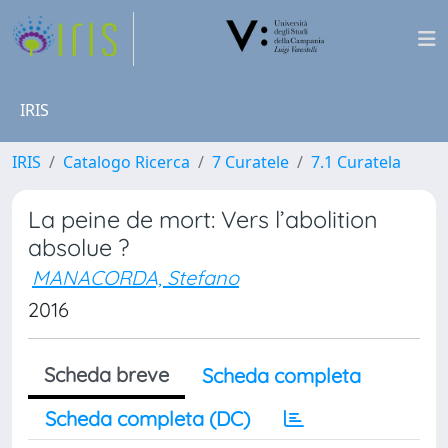
IRIS
IRIS
Catalogo Ricerca
7 Curatele
7.1 Curatela
La peine de mort: Vers l’abolition
absolue ?
MANACORDA, Stefano
2016
Scheda breve
Scheda completa
Scheda completa (DC)