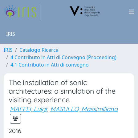
IRIS
IRIS
Catalogo Ricerca
4 Contributo in Atti di Convegno (Proceeding)
4.1 Contributo in Atti di convegno
The installation of sonic
architectures: a simulation of the
visiting experience
MAFFEI, Luigi
;
MASULLO, Massimiliano
2016