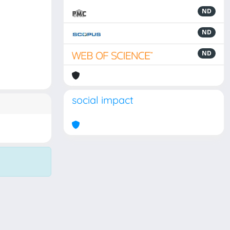
ND
ND
ND
social impact