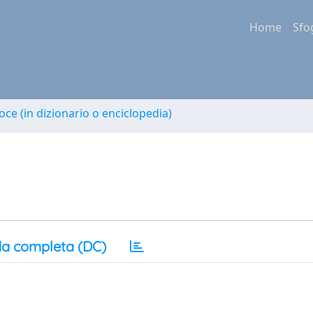
Home
Sfo
oce (in dizionario o enciclopedia)
a completa (DC)