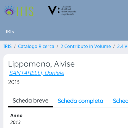
IRIS
IRIS
Catalogo Ricerca
2 Contributo in Volume
2.4 V
Lippomano, Alvise
SANTARELLI, Daniele
2013
Scheda breve
Scheda completa
Sched
Anno
2013