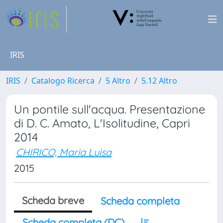
IRIS
IRIS
Catalogo Ricerca
5 Altro
5.12 Altro
Un pontile sull'acqua. Presentazione
di D. C. Amato, L'Isolitudine, Capri
2014
CHIRICO, Maria Luisa
2015
Scheda breve
Scheda completa
Scheda completa (DC)