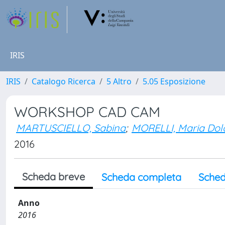
IRIS
IRIS
Catalogo Ricerca
5 Altro
5.05 Esposizione
WORKSHOP CAD CAM
MARTUSCIELLO, Sabina
;
MORELLI, Maria Dol
2016
Scheda breve
Scheda completa
Sched
Anno
2016