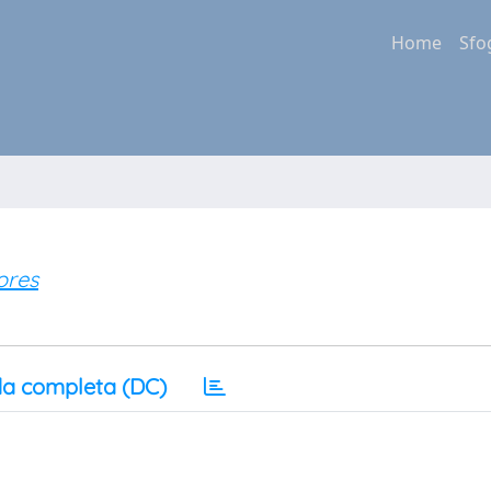
Home
Sfo
ores
a completa (DC)