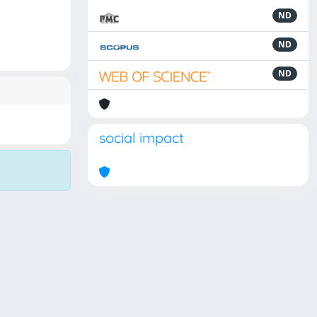
ND
ND
ND
social impact