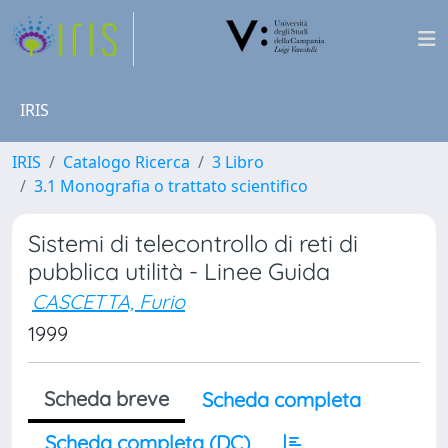
IRIS
IRIS
Catalogo Ricerca
3 Libro
3.1 Monografia o trattato scientifico
Sistemi di telecontrollo di reti di
pubblica utilità - Linee Guida
CASCETTA, Furio
1999
Scheda breve
Scheda completa
Scheda completa (DC)