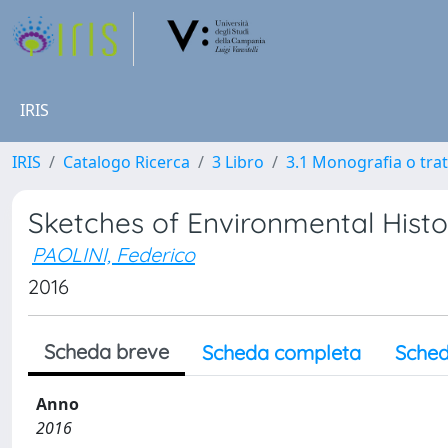
IRIS
IRIS
Catalogo Ricerca
3 Libro
3.1 Monografia o trat
Sketches of Environmental Histor
PAOLINI, Federico
2016
Scheda breve
Scheda completa
Sched
Anno
2016