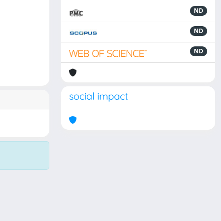
ND
ND
ND
social impact