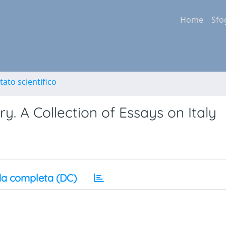
Home
Sfo
tato scientifico
y. A Collection of Essays on Italy
a completa (DC)