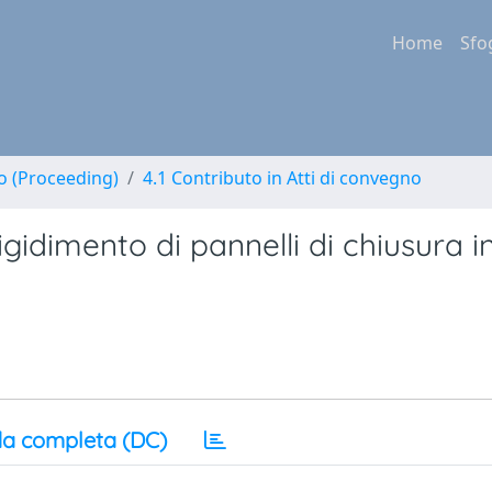
Home
Sfo
no (Proceeding)
4.1 Contributo in Atti di convegno
igidimento di pannelli di chiusura in
a completa (DC)