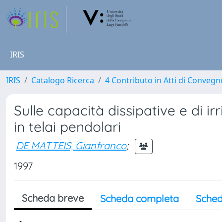
IRIS
IRIS
Catalogo Ricerca
4 Contributo in Atti di Conveg
Sulle capacità dissipative e di irr
in telai pendolari
DE MATTEIS, Gianfranco
;
1997
Scheda breve
Scheda completa
Sched