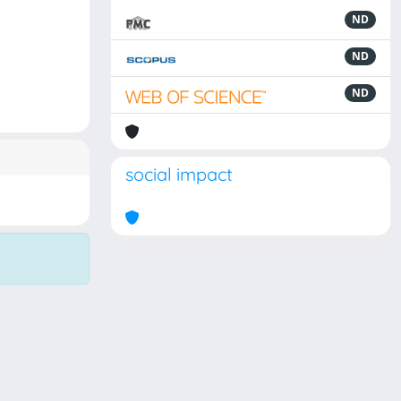
ND
ND
ND
social impact