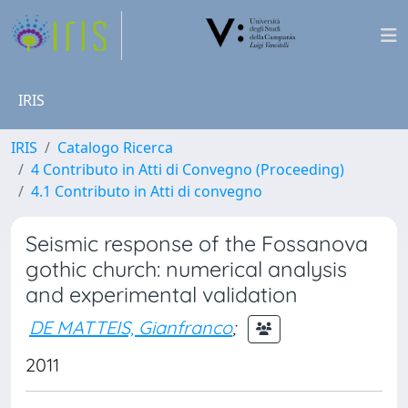
IRIS
IRIS
Catalogo Ricerca
4 Contributo in Atti di Convegno (Proceeding)
4.1 Contributo in Atti di convegno
Seismic response of the Fossanova
gothic church: numerical analysis
and experimental validation
DE MATTEIS, Gianfranco
;
2011