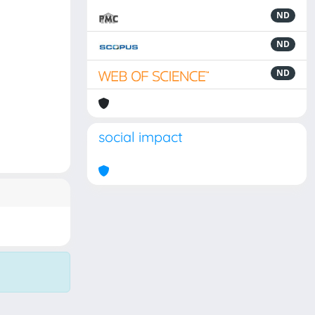
ND
ND
ND
social impact