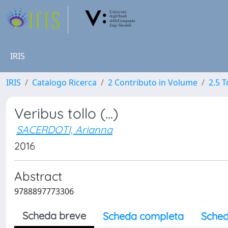
IRIS
IRIS
Catalogo Ricerca
2 Contributo in Volume
2.5 
Veribus tollo (...)
SACERDOTI, Arianna
2016
Abstract
9788897773306
Scheda breve
Scheda completa
Sched