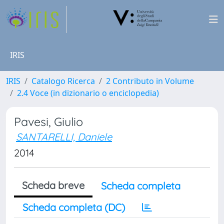
IRIS
IRIS
Catalogo Ricerca
2 Contributo in Volume
2.4 Voce (in dizionario o enciclopedia)
Pavesi, Giulio
SANTARELLI, Daniele
2014
Scheda breve
Scheda completa
Scheda completa (DC)