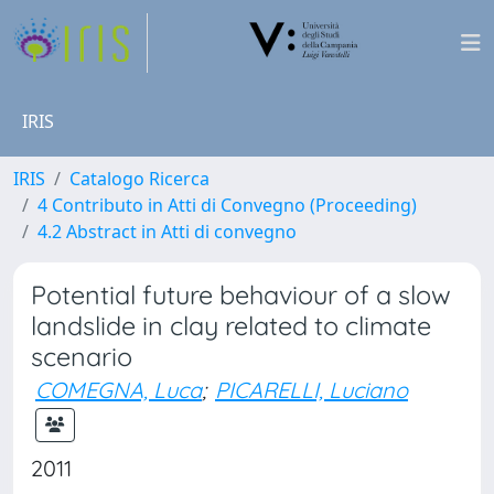
IRIS
IRIS
Catalogo Ricerca
4 Contributo in Atti di Convegno (Proceeding)
4.2 Abstract in Atti di convegno
Potential future behaviour of a slow
landslide in clay related to climate
scenario
COMEGNA, Luca
;
PICARELLI, Luciano
2011