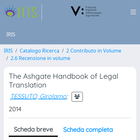
IRIS
IRIS
Catalogo Ricerca
2 Contributo in Volume
2.6 Recensione in volume
The Ashgate Handbook of Legal
Translation
TESSUTO, Girolamo
;
2014
Scheda breve
Scheda completa