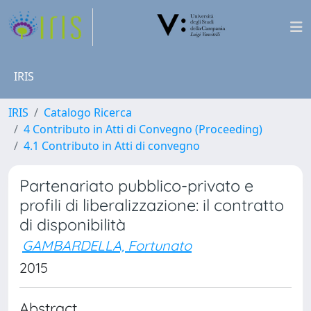
IRIS
IRIS
Catalogo Ricerca
4 Contributo in Atti di Convegno (Proceeding)
4.1 Contributo in Atti di convegno
Partenariato pubblico-privato e
profili di liberalizzazione: il contratto
di disponibilità
GAMBARDELLA, Fortunato
2015
Abstract