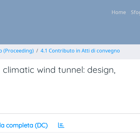
Home
Sfo
no (Proceeding)
4.1 Contributo in Atti di convegno
limatic wind tunnel: design,
a completa (DC)