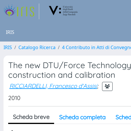
IRIS
IRIS
Catalogo Ricerca
4 Contributo in Atti di Conveg
The new DTU/Force Technology c
construction and calibration
RICCIARDELLI, Francesco d'Assisi
;
2010
Scheda breve
Scheda completa
Sched