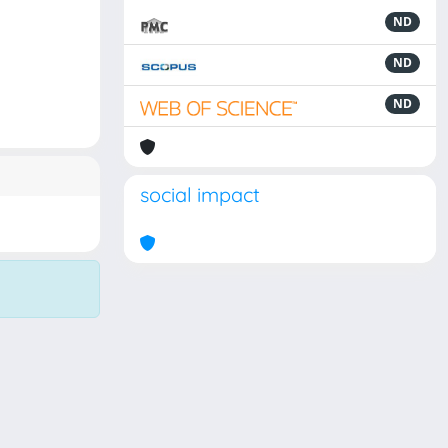
ND
ND
ND
social impact