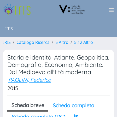
IRIS
IRIS
Catalogo Ricerca
5 Altro
5.12 Altro
Storia e identità. Atlante. Geopolitica,
Demografia, Economia, Ambiente.
Dal Medioevo all'Età moderna
PAOLINI, Federico
2015
Scheda breve
Scheda completa
Scheda completa (DC)