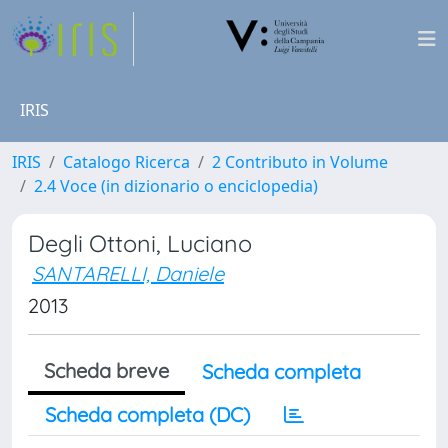
IRIS
IRIS
Catalogo Ricerca
2 Contributo in Volume
2.4 Voce (in dizionario o enciclopedia)
Degli Ottoni, Luciano
SANTARELLI, Daniele
2013
Scheda breve
Scheda completa
Scheda completa (DC)