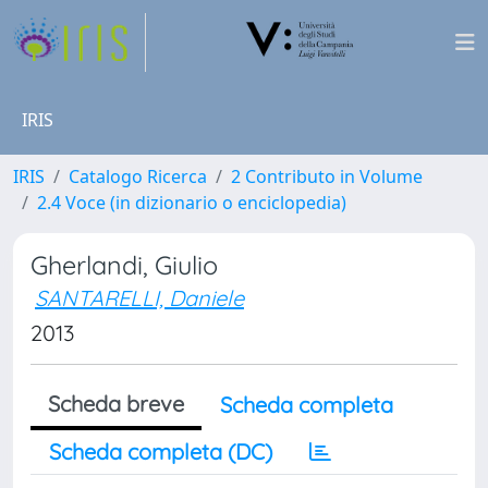
IRIS
IRIS
Catalogo Ricerca
2 Contributo in Volume
2.4 Voce (in dizionario o enciclopedia)
Gherlandi, Giulio
SANTARELLI, Daniele
2013
Scheda breve
Scheda completa
Scheda completa (DC)